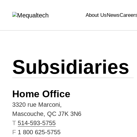
Contact
About Us
News
Career
Subsidiaries
Home Office
3320 rue Marconi,
Mascouche, QC J7K 3N6
T
514-593-5755
F
1 800 625-5755