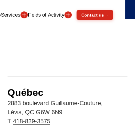
Services
Fields of Activity
s
→
Contact us
Click to accept marketing cookies and
enable this content
Québec
2883 boulevard Guillaume-Couture,
Lévis, QC G6W 6N9
T
418-839-3575