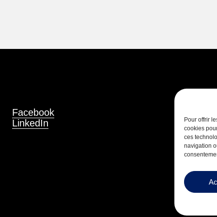
Facebook
Pour offrir 
LinkedIn
cookies pour
ces technolo
navigation ou
consentement
Ac