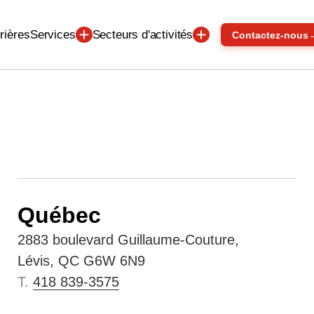
Services
Secteurs d'activités
rières
Contactez-nous
Cliquez pour accepter les cookies marketing
et activer ce contenu
Québec
2883 boulevard Guillaume-Couture,
Lévis, QC G6W 6N9
T.
418 839-3575