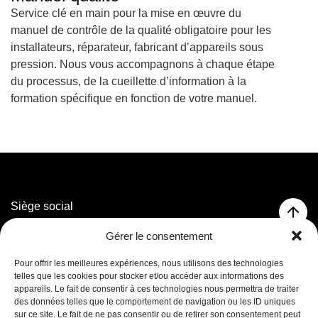
Service clé en main pour la mise en œuvre du
manuel de contrôle de la qualité obligatoire pour les
installateurs, réparateur, fabricant d’appareils sous
pression. Nous vous accompagnons à chaque étape
du processus, de la cueillette d’information à la
formation spécifique en fonction de votre manuel.
Siège social
3320 rue Marconi,
Gérer le consentement
Mascouche, QC J7K 3N6
T. 514 593-5755
Pour offrir les meilleures expériences, nous utilisons des technologies
T. 1 800 625-5755 (Sans frais)
telles que les cookies pour stocker et/ou accéder aux informations des
appareils. Le fait de consentir à ces technologies nous permettra de traiter
des données telles que le comportement de navigation ou les ID uniques
Facebook
sur ce site. Le fait de ne pas consentir ou de retirer son consentement peut