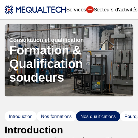
Ingénierie (7)
Services
Secteurs d'activités
Consultation et qualification
Formation &
Qualification
soudeurs
Introduction
Nos formations
Nos qualifications
Pourqu
Introduction