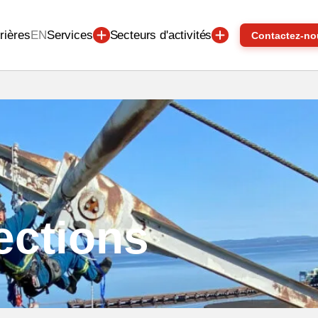
rières
EN
Services
Secteurs d'activités
Contactez-no
ections