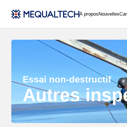
À propos
Nouvelles
Car
Essai non-destructif
Autres insp