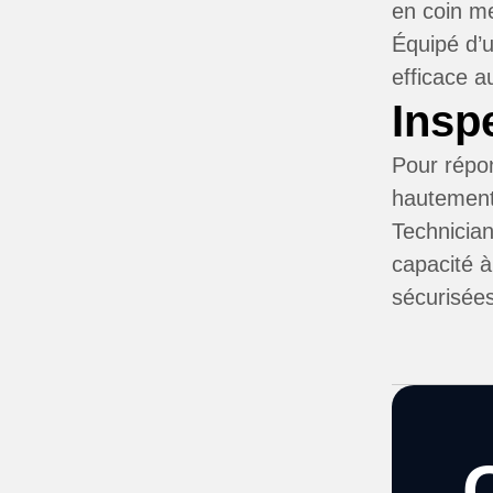
en coin me
Équipé d’u
efficace a
Insp
Pour répon
hautement 
Technicia
capacité à
sécurisée