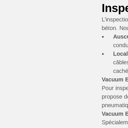
Insp
L’inspecti
béton. No
Auscu
condu
Local
câble
caché
Vacuum 
Pour inspe
propose d
pneumatiqu
Vacuum B
Spécialeme