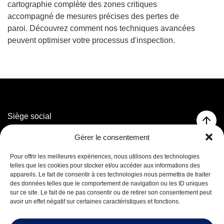
cartographie complète des zones critiques
accompagné de mesures précises des pertes de
paroi. Découvrez comment nos techniques avancées
peuvent optimiser votre processus d'inspection.
Siège social
3320 rue Marconi,
Gérer le consentement
Mascouche, QC J7K 3N6
T. 514 593-5755
Pour offrir les meilleures expériences, nous utilisons des technologies
T. 1 800 625-5755 (Sans frais)
telles que les cookies pour stocker et/ou accéder aux informations des
appareils. Le fait de consentir à ces technologies nous permettra de traiter
des données telles que le comportement de navigation ou les ID uniques
Facebook
sur ce site. Le fait de ne pas consentir ou de retirer son consentement peut
LinkedIn
avoir un effet négatif sur certaines caractéristiques et fonctions.