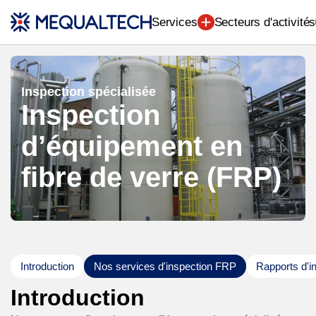
Ingénierie (7)
Services
Secteurs d'activités
Inspection spécialisée
Inspection
d’équipement en
fibre de verre (FRP)
Introduction
Nos services d'inspection FRP
Rapports d'i
Introduction