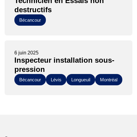
Technicien en Essais non
destructifs
Bécancour
6 juin 2025
Inspecteur installation sous-
pression
Bécancour
Lévis
Longueuil
Montréal