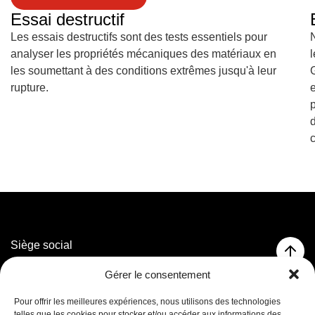
Essai destructif
Les essais destructifs sont des tests essentiels pour
analyser les propriétés mécaniques des matériaux en
les soumettant à des conditions extrêmes jusqu'à leur
rupture.
p
c
Siège social
3320 rue Marconi,
Gérer le consentement
Mascouche, QC J7K 3N6
T. 514 593-5755
Pour offrir les meilleures expériences, nous utilisons des technologies
T. 1 800 625-5755 (Sans frais)
telles que les cookies pour stocker et/ou accéder aux informations des