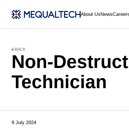
About Us
News
Career
BACK
Non-Destruct
Technician
9 July 2024