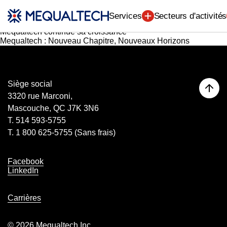
Ingénierie (7)
Catégorie :
Actualités
Nouveau service: Essai de traction sur ancrage
Services
Secteurs d'activités
Inspection par courants de foucault
Mequaltech continue sa croissance
Mequaltech : Nouveau Chapitre, Nouveaux Horizons
Siège social
3320 rue Marconi,
Mascouche, QC J7K 3N6
T. 514 593-5755
T. 1 800 625-5755 (Sans frais)
Facebook
LinkedIn
Carrières
© 2026 Mequaltech Inc.