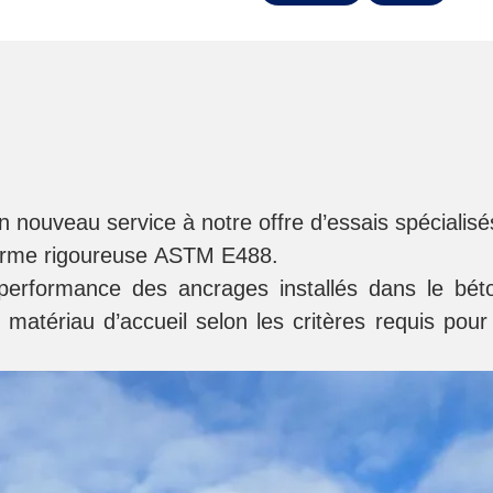
n nouveau service à notre offre d’essais spécialisé
orme rigoureuse
ASTM E488
.
 performance des ancrages installés dans le
bét
on matériau d’accueil selon les critères requis pou