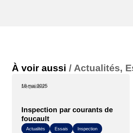
À voir aussi
/ Actualités, 
18 mai 2025
Mequaltech
Inspection par courants de
foucault
Actualités
Essais
Inspection