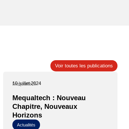
Voir toutes les publications
10 juillet 2024
Mequaltech
Mequaltech : Nouveau
Chapitre, Nouveaux
Horizons
Actualités