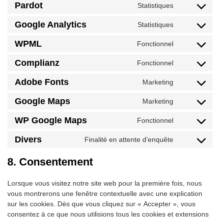
to
Pardot
Statistiques
Consent
service
to
wordpress
Google Analytics
Statistiques
Consent
service
to
pardot
WPML
Fonctionnel
Consent
service
to
google-
Complianz
Fonctionnel
Consent
service
analytics
to
wpml
Adobe Fonts
Marketing
Consent
service
to
complianz
Google Maps
Marketing
Consent
service
to
adobe-
WP Google Maps
Fonctionnel
Consent
service
fonts
to
google-
Divers
Finalité en attente d’enquête
Consent
service
maps
to
wp-
8. Consentement
service
google-
divers
maps
Lorsque vous visitez notre site web pour la première fois, nous
vous montrerons une fenêtre contextuelle avec une explication
sur les cookies. Dès que vous cliquez sur « Accepter », vous
consentez à ce que nous utilisions tous les cookies et extensions